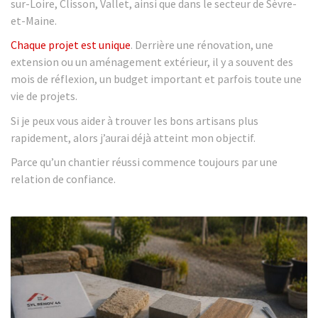
sur-Loire, Clisson, Vallet, ainsi que dans le secteur de Sèvre-
et-Maine.
Chaque projet est unique
. Derrière une rénovation, une
extension ou un aménagement extérieur, il y a souvent des
mois de réflexion, un budget important et parfois toute une
vie de projets.
Si je peux vous aider à trouver les bons artisans plus
rapidement, alors j’aurai déjà atteint mon objectif.
Parce qu’un chantier réussi commence toujours par une
relation de confiance.