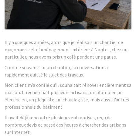
Il y a quelques années, alors que je réalisais un chantier de
maçonnerie et d’aménagement extérieur à Nantes, chez un
particulier, nous avons pris un café pendant une pause.
Comme souvent sur un chantier, la conversation a
rapidement quitté le sujet des travaux.
Mon client m’a confié qu’il souhaitait rénover entièrement sa
maison. Il recherchait plusieurs artisans : un plombier, un
électricien, un plaquiste, un chauffagiste, mais aussi d’autres
professionnels du bâtiment.
Il avait déjà rencontré plusieurs entreprises, reçu de
nombreux devis et passé des heures à chercher des artisans
sur Internet.