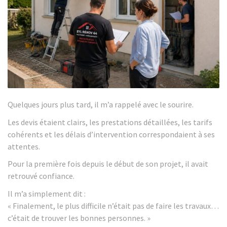
Quelques jours plus tard, il m’a rappelé avec le sourire.
Les devis étaient clairs, les prestations détaillées, les tarifs
cohérents et les délais d’intervention correspondaient à ses
attentes.
Pour la première fois depuis le début de son projet, il avait
retrouvé confiance.
Il m’a simplement dit :
« Finalement, le plus difficile n’était pas de faire les travaux…
c’était de trouver les bonnes personnes. »